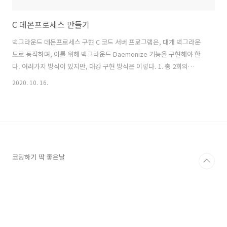
C 데몬프로세스 만들기
백그라운드 데몬프로세스 구현 C 코드 서버 프로그램은, 대개 백그라운
도로 동작하며, 이를 위해 백그라운드 Daemonize 기능을 구현해야 한
다. 여러가지 방식이 있지만, 대강 구현 방식은 이렇다. 1. 총 2회의
fork()를 수행한다. main 함수가 호출되는 초기에 첫 fork() 수행하여,
2020. 10. 16.
parent process 는 exit() 함과 동시에, Child Process 에게 session
권한을 부여한다. session 권한으로 주인이 된 child Process 는 두번
째 fork()를 수행하고, Parent process 는 exit() 하고, 무한 loop 작업
을 Child Process 에게 맡긴다. 마지막 Child Process 가 데몬의 주인
이 된다. 2. 시그널 차단 작업 백그라운..
코딩하기 딱 좋은날