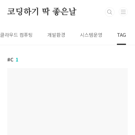
본문 바로가기
코딩하기 딱 좋은날
클라우드 컴퓨팅
개발환경
시스템운영
TAG
C
1