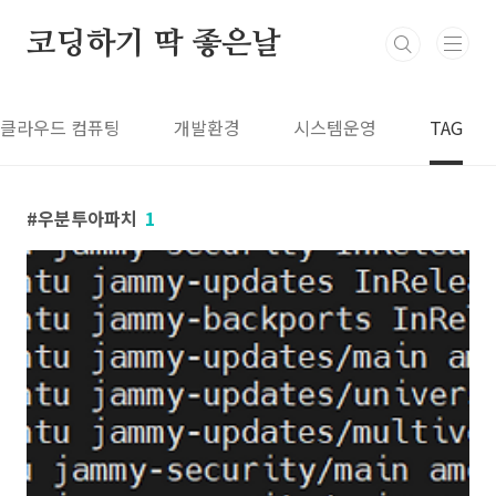
본문 바로가기
코딩하기 딱 좋은날
클라우드 컴퓨팅
개발환경
시스템운영
TAG
우분투아파치
1