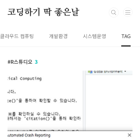
본문 바로가기
코딩하기 딱 좋은날
클라우드 컴퓨팅
개발환경
시스템운영
TAG
R스튜디오
3