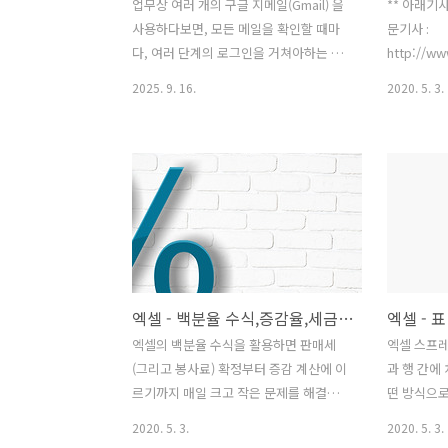
업무상 여러 개의 구글 지메일(Gmail) 을
** 아래기
사용하다보면, 모든 메일을 확인할 때마
문기사 :
다, 여러 단계의 로그인을 거쳐아하는 불
http://ww
편함이 발생한다. 이를 해결하는 방법으
마이크로소프
2025. 9. 16.
2020. 5. 3.
로는, “(1) PC 에서 아웃룩(Outlook)” 을
롭다운 목록
사용하는 방법, “(2) POP3/IMAP 프로토
이 특정 필
콜” 사용 방법 등 각각의 메일을 수집하는
선택 사항 
방식이 있지만, 여기에서는 구글 메일에
다운 목록은
서 제공하는 “전달(Forwading)” 기능을
철자가 길거
소개한다. 이 기능을 사용하면, 한 번 로그
하기 원하는
인한 Gmail 한 계정에서, 다수의 Gmail
적인 드롭다
을 로그인 없이 확인할 수 있게된다. 구글
결합해서생성
메일에서는 수신 메일을 자동으로 ”특정
메인 메뉴 
엑셀 - 백분율 수식,증감율,세금계산
엑셀 - 
이메일”로, "전달(Forwarding)" 하는 기
같은)특정 
능을 제공하는데, 각 메일 계정마다, “전
뉴(종속적인
엑셀의 백분율 수식을 활용하면 판매세
엑셀 스프레
달 받을 Target 메일주소”를 기입하면 된
에서 (애플
(그리고 봉사료) 확정부터 증감 계산에 이
과 행 간에
다. ..
두 표시할 
르기까지 매일 크고 작은 문제를 해결할
떤 방식으로
이한 범주로
수 있다. 아래에서 몇 가지 예를 살펴볼 예
표를 만든 
2020. 5. 3.
2020. 5. 3.
정이다. 총액 중 판매세 따로 떼어 놓기,
도록 필터