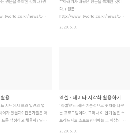
사는 원문을 복제한 것이다 (원
**아래기사 내용은 원문을 복제한 것이
다. ( 원문 :
w.itworld.co.kr/news/109809)
http://www.itworld.co.kr/news/110270
트 엑셀(워드, 액세스)의 드
) 파워 유저들은 엑셀이 얼마나 강력하고
2020. 5. 3.
을 사용, 사용자나 다른 사람
대단한지, 피벗 테이블과 중첩 수식
드에서 선택할 수 있는 유효한
(Nested formulas), 부울린 연산자로 할
목록을 생성할 수 있다. 이 드롭
수 있는 것을 자주 이야기한다. 그러나 우
 특정 정보를 요구하는 필드,
리 같은 보통 사람들은 엑셀의 함수를 사
나 복잡한 필드, 응답을 통제
용해 강력한 수식을 만드는 방법은 고사
 필드에 특히 유용하다. 종속
하고 자동 합계 기능을 찾는 방법조차 모
운 목록을 INDIRECT 함수와
르는 경우가 많다. 지금부터 스프레드시
했을 때의 장점은 또 있다.
트에 정통한 전문가 행세를 해도 될만큼
드롭다운 목록 상자에서 (음료
강력한, 하지만 엄청나게 간단한 16가지
표 활용
엑셀 - 데이타 시각화 활용하기
제품 범주를 선택한 후, 하위 메
의 엑셀 함수를 소개한다. Rob Schultz
 메뉴)의 드롭다운 목록 상자
=SUM() 첫 번째 함수는 엑셀에 아주 기초
드 시트에서 표와 일련의 열
‘엑셀’(Excel)은 기본적으로 숫자를 다루
 쥬스나 커피 등)관련 제품을 모
적인 ‘산수’ 계산을 수행하도록 명령하는
 차이가 있을까? 전문가들은 어
는 프로그램이다. 그러나 이 인기 높은 스
수 있다. 모든 제품을 관리가 용
함수이다. 사실 엑셀을 사용한다면, 누구
 표를 생성하고 채울까? 일단
프레드시트 소프트웨어에는 그 이상의 재
 분류..
나 알고 있어야..
후 더 전문적인 느낌을 줄 수 있
주들이 마련돼 있다. 기본적인 데이터 분
2020. 5. 3.
링하고 포맷하고 디자인하는 방
석 기능을 제공하며, 또 놀라울 수준의 데