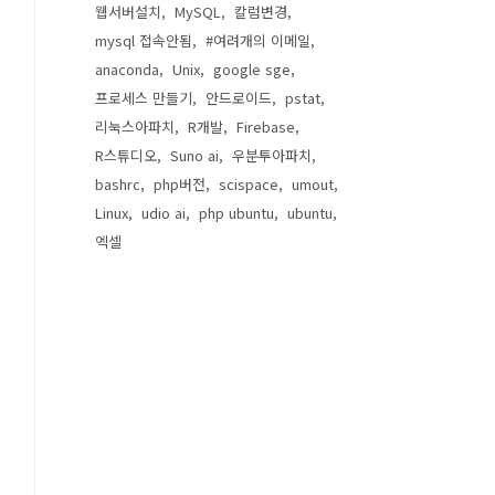
웹서버설치
MySQL
칼럼변경
mysql 접속안됨
#여려개의 이메일
anaconda
Unix
google sge
프로세스 만들기
안드로이드
pstat
리눅스아파치
R개발
Firebase
R스튜디오
Suno ai
우분투아파치
bashrc
php버전
scispace
umout
Linux
udio ai
php ubuntu
ubuntu
엑셀