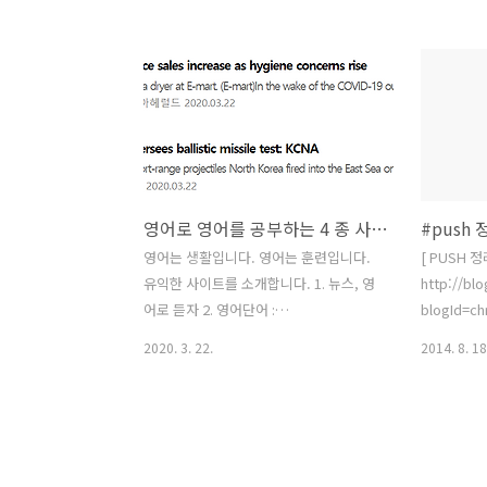
백분율 증감, 완료 백분율, 백분율 순위
법은 무엇일
(백분위 수) 등이다. 원문보기:
들이 사용하
http://www.itworld.co.kr/news/143494#csidxe2a4
참고 예제 
http://www.itworld.co.kr/news/143494
할 수 있다.
http://ww
영어로 영어를 공부하는 4 종 사이트 소개
#push 
영어는 생활입니다. 영어는 훈련입니다.
[ PUSH 
유익한 사이트를 소개합니다. 1. 뉴스, 영
http://bl
어로 듣자 2. 영어단어 :
blogId=ch
vocabulary.com 영어 단어를 자연스럽
2020. 3. 22.
2014. 8. 18
게 매일매일 할 수 있는 서비스를 제공합
니다. 3. 영어회화 : Audio English 많은
양의 영어컨텐츠들을 골라서 들을수 있습
니다. 4. 영어 뉴스 : VOA NEWS 생생한
뉴스를 영어로 들을 수 있습니다.