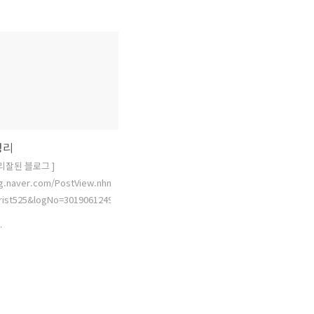
까? 이제부터 엑셀 표 전문가
이터 시각화 도구가 숨겨져 있다. 엑셀 개
는 방법을 알아본다. 각각의
발자 겸 컨설턴트인 존 펠티에르는 “엑셀
36f9a58e153bd0157903e555239
화면은 클릭해서 원본을 확인
이 ‘공식적’으로 데이터 시각화 도구인 것
 원문보기:
은 아니다. 스프레드시트이다”라면서도
w.itworld.co.kr/news/119795
엑셀의 ‘강점’ 중 하나가 ‘유연성’이라고
덧붙였다. 그는 “엑셀은 다용도 스위스 군
용 칼 같은 소프트웨어이다. 수식 기능에
더해, 데이터를 시각화해 분석할 수 있도
정리
록 데이터를 준비시키는 추가적인 기능들
이 있다”라고 설명했다. 다음은 엑셀의 데
정리잘된 블로그 ]
이터 시각화 도구를 사용해 데이터를 제
og.naver.com/PostView.nhn?
시하는 방법을 다룬 ‘안내서’이다. 아래
rist525&logNo=30190612497
설명을 위해 사용한 엑셀 버..
.