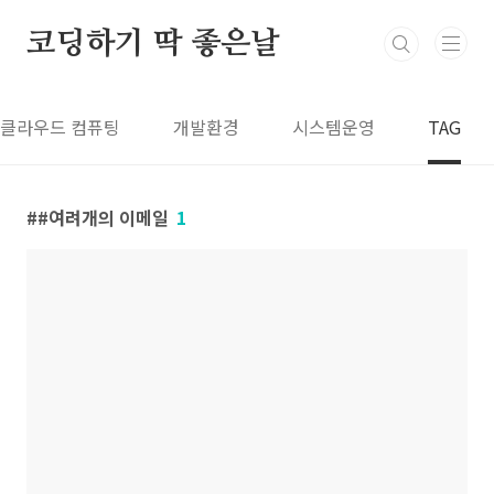
본문 바로가기
코딩하기 딱 좋은날
클라우드 컴퓨팅
개발환경
시스템운영
TAG
#여려개의 이메일
1