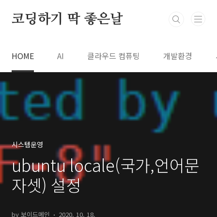
본문 바로가기
코딩하기 딱 좋은날
HOME
AI
클라우드 컴퓨팅
개발환경
시스템운영
ubuntu locale(국가,언어문
자셋) 설정
by 보이드메인
2020. 10. 18.