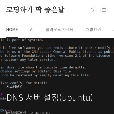
본문 바로가기
코딩하기 딱 좋은날
HOME
AI
클라우드 컴퓨팅
개발환경
시스템운영
DNS 서버 설정(ubuntu)
by 보이드메인
2020. 10. 18.