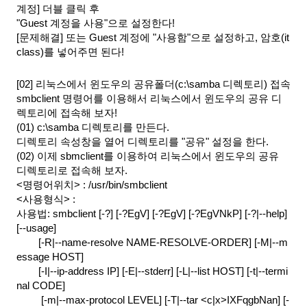
계정] 더블 클릭 후
"Guest 계정을 사용"으로 설정한다!
[문제해결] 또는 Guest 계정에 "사용함"으로 설정하고, 암호(it
class)를 넣어주면 된다!
[02] 리눅스에서 윈도우의 공유폴더(c:\samba 디렉토리) 접속
smbclient 명령어를 이용해서 리눅스에서 윈도우의 공유 디
렉토리에 접속해 보자!
(01) c:\samba 디렉토리를 만든다.
디렉토리 속성창을 열어 디렉토리를 "공유" 설정을 한다.
(02) 이제 sbmclient를 이용하여 리눅스에서 윈도우의 공유 
디렉토리로 접속해 보자.
<명령어위치> : /usr/bin/smbclient
<사용형식> :
사용법: smbclient [-?] [-?EgV] [-?EgV] [-?EgVNkP] [-?|--help] 
[--usage]
[-R|--name-resolve NAME-RESOLVE-ORDER] [-M|--m
essage HOST]
[-I|--ip-address IP] [-E|--stderr] [-L|--list HOST] [-t|--termi
nal CODE]
 [-m|--max-protocol LEVEL] [-T|--tar <c|x>IXFqgbNan] [-