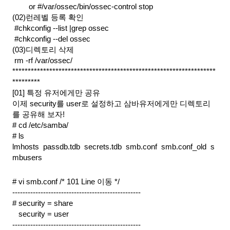
or #/var/ossec/bin/ossec-control stop
(02)런레벨 등록 확인
 #chkconfig --list |grep ossec
 #chkconfig --del ossec
(03)디렉토리 삭제
 rm -rf /var/ossec/
******************************************************************
*********
[01] 특정 유저에게만 공유
이제 security를 user로 설정하고 삼바유저에게만 디렉토리
를 공유해 보자!
# cd /etc/samba/
# ls
lmhosts  passdb.tdb  secrets.tdb  smb.conf  smb.conf_old  s
mbusers
# vi smb.conf /* 101 Line 이동 */
--------------------------------------------------
# security = share
   security = user
--------------------------------------------------