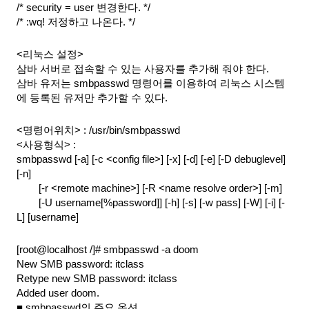
/* security = user 변경한다. */
/* :wq! 저정하고 나온다. */
<리눅스 설정>
삼바 서버로 접속할 수 있는 사용자를 추가해 줘야 한다.
삼바 유저는 smbpasswd 명령어를 이용하여 리눅스 시스템
에 등록된 유저만 추가할 수 있다.
<명령어위치> : /usr/bin/smbpasswd
<사용형식> :
smbpasswd [-a] [-c <config file>] [-x] [-d] [-e] [-D debuglevel] 
[-n]
[-r <remote machine>] [-R <name resolve order>] [-m]
[-U username[%password]] [-h] [-s] [-w pass] [-W] [-i] [-
L] [username]
[root@localhost /]# smbpasswd -a doom
New SMB password: itclass
Retype new SMB password: itclass
Added user doom.
■ smbpasswd의 주요 옵션