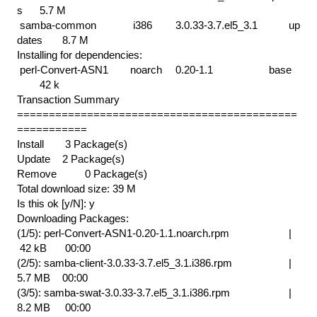
s  
5.7 M
 samba-common       
 i386    
3.0.33-3.7.el5_3.1   
up
dates  
8.7 M
Installing for dependencies:
 perl-Convert-ASN1  
noarch  
0.20-1.1             
 base 
42 k
Transaction Summary
============================================
===========
Install  
 3 Package(s)
Update   
2 Package(s)
Remove   
0 Package(s)
Total download size: 39 M
Is this ok [y/N]: y
Downloading Packages:
(1/5): perl-Convert-ASN1-0.20-1.1.noarch.rpm                  
| 
 42 kB 
 00:00
(2/5): samba-client-3.0.33-3.7.el5_3.1.i386.rpm               
| 
5.7 MB 
00:00
(3/5): samba-swat-3.0.33-3.7.el5_3.1.i386.rpm                 
| 
8.2 MB 
 00:00