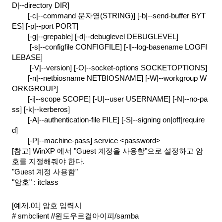
D|--directory DIR]
[-c|--command 문자열(STRING)] [-b|--send-buffer BYT
ES] [-p|--port PORT]
[-g|--grepable] [-d|--debuglevel DEBUGLEVEL]
 [-s|--configfile CONFIGFILE] [-l|--log-basename LOGFI
LEBASE]
 [-V|--version] [-O|--socket-options SOCKETOPTIONS]
[-n|--netbiosname NETBIOSNAME] [-W|--workgroup W
ORKGROUP]
[-i|--scope SCOPE] [-U|--user USERNAME] [-N|--no-pa
ss] [-k|--kerberos]
[-A|--authentication-file FILE] [-S|--signing on|off|require
d]
[-P|--machine-pass] service <password>
[참고] WinXP 에서 "Guest 계정을 사용함"으로 설정하고 암
호를 지정해줘야 한다.
"Guest 계정 사용함"
"암호" : itclass
[예제.01] 암호 입력시 
# smbclient //윈도우로컬아이피/samba