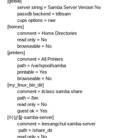
[global]
server string = Samba Server Version %v
passdb backend = tdbsam
cups options = raw
[homes]
comment = Home Directories
read only = No
browseable = No
[printers]
comment = All Printers
path = /var/spool/samba
printable = Yes
browseable = No
[my_linux_bin_dir]
comment = itclass samba share
path = /bin
read only = No
guest ok = Yes
[이상철-samba-server]
comment = leesangchul-samba-server
 path = /share_dir
read only = No