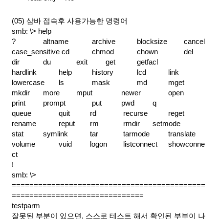
(05) 삼바 접속후 사용가능한 명령어
smb: \> help
?          
altname    
 archive    
blocksize  
cancel
case_sensitive cd         
 chmod      
chown      
del
dir        
du         
 exit       
get        
getfacl
hardlink   
help       
 history    
lcd        
link
lowercase  
ls         
 mask       
md         
mget
mkdir      
more       
 mput       
newer      
open
print      
prompt     
 put        
pwd        
q
queue      
quit       
rd         
 recurse    
reget
rename     
reput      
rm         
 rmdir      
setmode
stat       
symlink    
tar        
 tarmode    
translate
volume     
vuid       
logon      
 listconnect
showconne
ct
!
smb: \>
============================================
==============================
testparm
잘못된 부분이 있으면, 스스로 테스트 해서 확인된 부부이 나