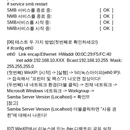
# service smb restart
SMB 서비스를 종료 중:                                  
[  OK  ]
NMB 서비스를 종료 중:                                  
[  OK  ]
SMB서비스를 시작 중:                                   
[  OK  ]
NMB서비스를 시작 중:                                   
[  OK  ]
[06] 테스트 두 가지 방법(첫번째로 확인하세요!)
# ifconfig eth0
eth0   Link encap:Ethernet  HWaddr 00:0C:29:F5:FC:40
inet addr:192.168.10.XXX  Bcast:192.168.10.255  Mask:
255.255.255.0
(첫번째) WinXP: [시작] -> [실행] -> \\리눅스아이피(eth0 IP)\
-> 접속해서 "프린터 및 팩스"가 나오면 정상이다!
(두번째) 내 네트워크 환경(더블 클릭) -> 전체 네트워크 ->
Microsoft Windows 네트워크 -> Workgroup ->
Samba Server Version (Localhost) = 확인!!!
[참고]
Samba Server Version (Localhost) 더블클릭하면 "사용 권
한"에 대해서 나온다!
[07] WinXP에서 리눅스에 있는 /bin 디렉토리 공유 설정