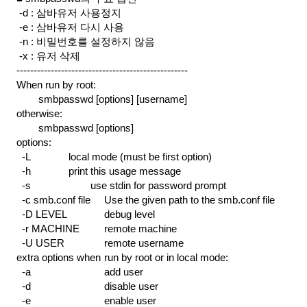
 -d : 삼바유저 사용정지
 -e : 삼바유저 다시 사용
 -n : 비밀번호를 설정하지 않음
 -x : 유저 삭제
--------------------------------------------------
When run by root:
smbpasswd [options] [username]
otherwise:
smbpasswd [options]
options:
  -L        
   local mode (must be first option)
  -h       
   print this usage message
  -s            
   use stdin for password prompt
  -c smb.conf file   
Use the given path to the smb.conf file
  -D LEVEL           
debug level
  -r MACHINE       
remote machine
  -U USER            
remote username
extra options when
run by root or in local mode:
  -a                    
add user
  -d                    
disable user
  -e                    
enable user