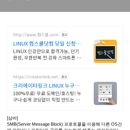
http://www.컴스쿨.com
광고
LINUX 컴스쿨닷컴 당일 신청&
결제시 기프티콘!
LINUX 인강만으로 합격가능, 단기
완성, 무한반복 전 강좌 스마트폰 학
습가능
https://creatorlink.net
광고
크리에이터링크 LINUX 누구나
만드는 홈페이지
100%무료! 무료 도메인/호스팅! 누
구나 쉽게 코딩없이 직접 만드는 홈
페이지! 포트폴리오, 개인 및 회사
공식 홈페이지, 스타트업, 공기업도
크리에이터링크에서.
[삼바]
SMB(Server Message Block) 프로토콜을 이용해 다른 OS간