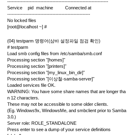
-------------------------------------------------------------------
Service  
 pid 
machine   
Connected at
-------------------------------------------------------
No locked files
[root@localhost ~] #
(04) testparm 명령어(삼바 설정파일 점검 확인)
# testparm
Load smb config files from /etc/samba/smb.conf
Processing section "[homes]"
Processing section "[printers]"
Processing section "[my_linux_bin_dir]"
Processing section "[이상철-samba-server]"
Loaded services file OK.
WARNING: You have some share names that are longer tha
n 12 characters.
These may not be accessible to some older clients.
(Eg. Windows9x, WindowsMe, and smbclient prior to Samba 
3.0.)
Server role: ROLE_STANDALONE
Press enter to see a dump of your service definitions