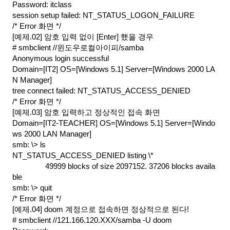
Password: itclass
session setup failed: NT_STATUS_LOGON_FAILURE 
/* Error 화면 */
[예제.02] 암호 입력 없이 [Enter] 했을 경우
# smbclient //윈도우로컬아이피/samba
Anonymous login successful
Domain=[IT2] OS=[Windows 5.1] Server=[Windows 2000 LA
N Manager]
tree connect failed: NT_STATUS_ACCESS_DENIED
/* Error 화면 */
[예제.03] 암호 입력하고 정상적인 접속 화면
Domain=[IT2-TEACHER] OS=[Windows 5.1] Server=[Windo
ws 2000 LAN Manager] 
smb: \> ls
NT_STATUS_ACCESS_DENIED listing \*
49999 blocks of size 2097152. 37206 blocks availa
ble
smb: \> quit
/* Error 화면 */
[예제.04] doom 계정으로 접속하면 정상적으로 된다!
# smbclient //121.166.120.XXX/samba -U doom