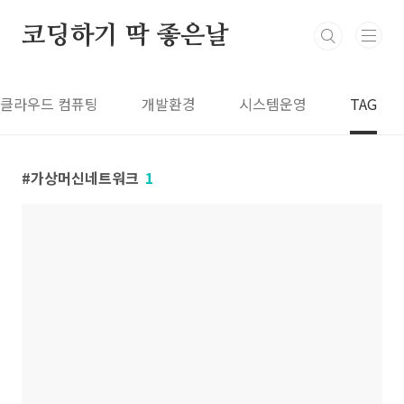
본문 바로가기
코딩하기 딱 좋은날
클라우드 컴퓨팅
개발환경
시스템운영
TAG
가상머신네트워크
1