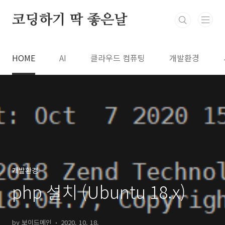
본문 바로가기
코딩하기 딱 좋은날
HOME
AI
클라우드 컴퓨팅
개발환경
개발환경
php 설치 (Ubuntu 18.x)
by 보이드메인
2020. 10. 18.