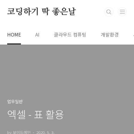
본문 바로가기
코딩하기 딱 좋은날
HOME
AI
클라우드 컴퓨팅
개발환경
업무일반
엑셀 - 표 활용
by 보이드메인
2020. 5. 3.