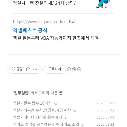
격설치대행 전문업체/ 24시 상담/
영구AS 모든 영상 편집 툴 PDF 프로
그램 원격설치대행 전문업체/ 24시
상담/ 영구AS
https://www.exquest.co.kr/
광고
엑셀퀘스트 공식
엑셀 질문부터 VBA 자동화까지 한곳에서 해결
공감
구독하기
'
업무일반
' 카테고리의 다른 글
엑셀 - 필수 함수 16가지
2020.05.03
(0)
엑셀 - 백분율 수식,증감율,세금계산
2020.05.03
(0)
엑셀 - 데이타 시각화 활용하기
2020.05.03
(1)
영어로 영어를 공부하는 4 종 사이트 소개
2020.03.22
(1)