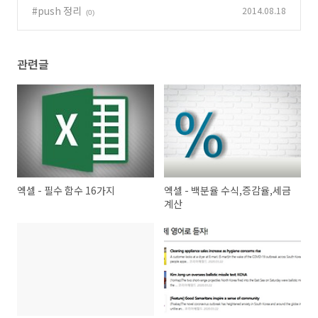
#push 정리
2014.08.18
(0)
관련글
엑셀 - 필수 함수 16가지
엑셀 - 백분율 수식,증감율,세금
계산